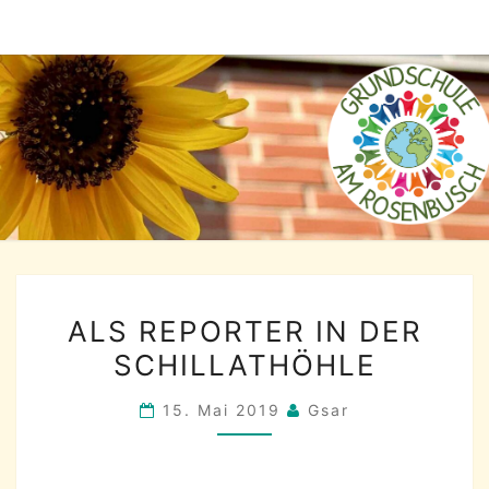
Skip
to
content
ALS
ALS REPORTER IN DER
REPORTER
SCHILLATHÖHLE
IN
DER
15. Mai 2019
Gsar
SCHILLATHÖHLE