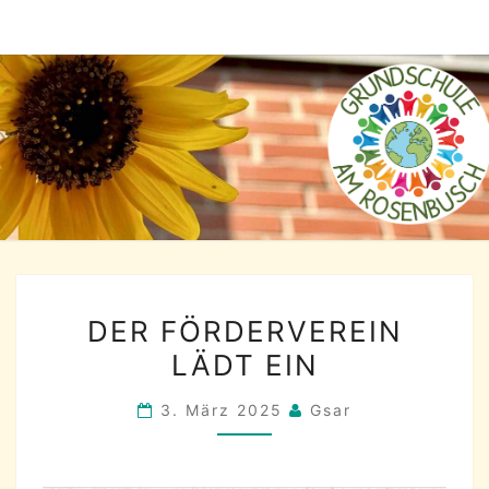
Skip
to
content
DER
DER FÖRDERVEREIN
FÖRDERVEREIN
LÄDT EIN
LÄDT
EIN
3. März 2025
Gsar