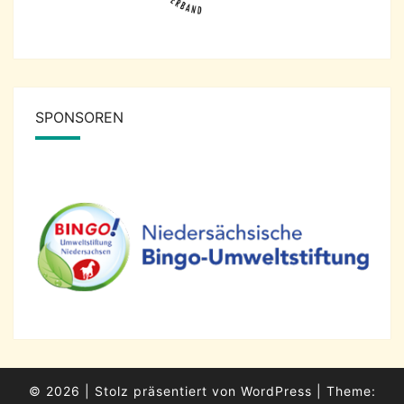
SPONSOREN
© 2026
|
Stolz präsentiert von
WordPress
|
Theme: