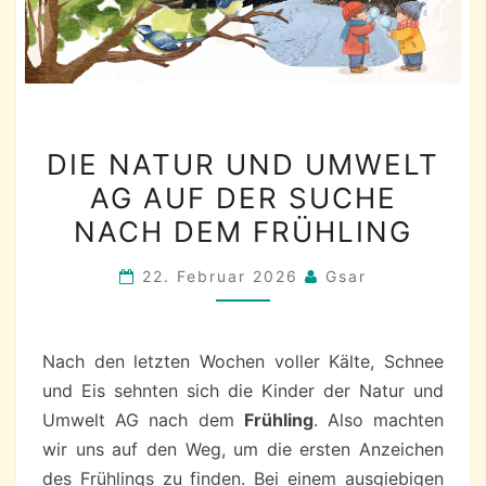
DIE
DIE NATUR UND UMWELT
NATUR
AG AUF DER SUCHE
UND
NACH DEM FRÜHLING
UMWELT
AG
22. Februar 2026
Gsar
AUF
DER
SUCHE
Nach den letzten Wochen voller Kälte, Schnee
NACH
und Eis sehnten sich die Kinder der Natur und
DEM
Umwelt AG nach dem
Frühling
. Also machten
FRÜHLING
wir uns auf den Weg, um die ersten Anzeichen
des Frühlings zu finden. Bei einem ausgiebigen