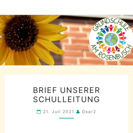
Skip
to
content
BRIEF
BRIEF UNSERER
UNSERER
SCHULLEITUNG
SCHULLEITUNG
21. Juli 2021
Gsar2