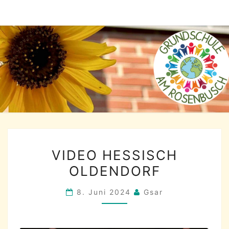
Skip
to
content
VIDEO
VIDEO HESSISCH
HESSISCH
OLDENDORF
OLDENDORF
8. Juni 2024
Gsar